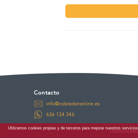
ACTUALMENTE EN:
ACTUALMENTE EN:
Contacto
info@cobradoronline.es
636 134 346
Utilizamos cookies propias y de terceros para mejorar nuestros servicio
¿Cómo funcion