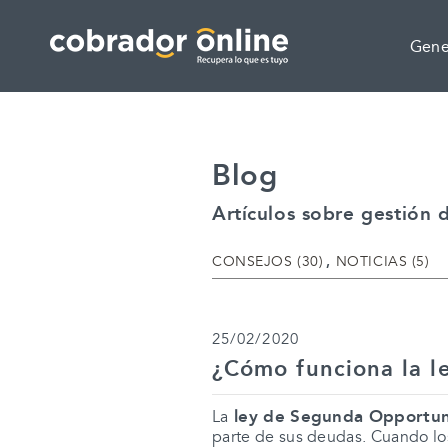
Saltar al contenido
Saltar al menú principal
Actualmente en:
Gene
Blog
Artículos sobre gestión
CATEGORÍAS
CONSEJOS (30)
NOTICIAS (5)
25/02/2020
¿Cómo funciona la l
ley de Segunda Opportu
La
parte de sus deudas. Cuando lo