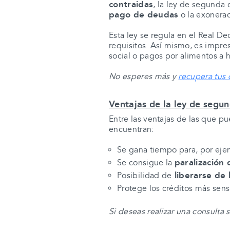
contraidas
, la ley de segunda
pago de deudas
o
la exonera
Esta ley se regula en el
Real De
requisitos. Así mismo,
es impres
social o pagos por alimentos a h
No esperes más y
recupera tus
Ventajas de la ley de segu
Entre las ventajas de las que pu
encuentran:
Se gana t
iempo
para, por ej
p
aralización
Se consigue la
liberarse de 
Posibilidad de
Protege los créditos más sens
Si deseas realizar una consult