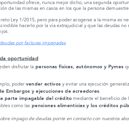
 oportunidad ofrece, nunca mejor dicho, una segunda oportu
ción de las mismas en casos en los que la persona demuestre
creto Ley 1/2015
, pero para poder acogerse a la misma
es ne
cindible hacerlo por la vía extrajudicial y que las deudas n
ijos.
 deudas por facturas impagadas
nda oportunidad
personas físicas, autónomos y Pymes
eden disfrutar la
qu
vender activos
emplo, poder
y evitar una ejecución generali
 de Embargos y ejecuciones
de acreedores
.
la parte impagable del crédito
mediante el beneficio de 
pensiones alimenticias y los créditos púb
ibles como las
a sobre impago de deudas ponte en contacto con nuestros ab