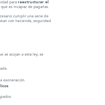
reestructurar el
nidad para
 que es incapaz de pagarlas.
cesario cumplir una serie de
o sean con hacienda, seguridad
e se acojan a esta ley, se
zada.
la exoneración.
licos
.
ogados.