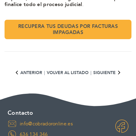
finalice todo el proceso judicial
.
RECUPERA TUS DEUDAS POR FACTURAS
IMPAGADAS
ACTUALMENTE EN:
ACTUALMENTE EN:
ANTERIOR
|
VOLVER AL LISTADO
|
SIGUIENTE
Contacto
info@cobradoronline.es
636 134 346