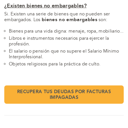
¿Existen bienes no embargables?
Si. Existen una serie de bienes que no pueden ser
bienes no embargables
embargados. Los
son:
Bienes para una vida digna: menaje, ropa, mobiliario...
Libros e instrumentos necesarios para ejercer la
profesión.
El salario o pensión que no supere el Salario Mínimo
Interprofesional.
Objetos religiosos para la práctica de culto.
RECUPERA TUS DEUDAS POR FACTURAS
IMPAGADAS
ACTUALMENTE EN:
ACTUALMENTE EN: