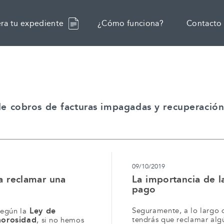
ra tu expediente
¿Cómo funciona?
Contacto
 de cobros de facturas impagadas y recuperació
09/10/2019
a reclamar una
La importancia de l
pago
Ley de
Seguramente, a lo largo 
según la
morosidad
tendrás que reclamar al
, si no hemos