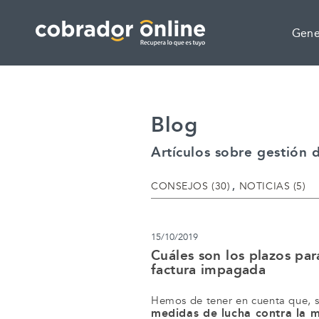
Saltar al contenido
Saltar al menú principal
Actualmente en:
Gene
Blog
Artículos sobre gestión
CATEGORÍAS
CONSEJOS (30)
NOTICIAS (5)
15/10/2019
Cuáles son los plazos par
factura impagada
Hemos de tener en cuenta que, 
medidas de lucha contra la 