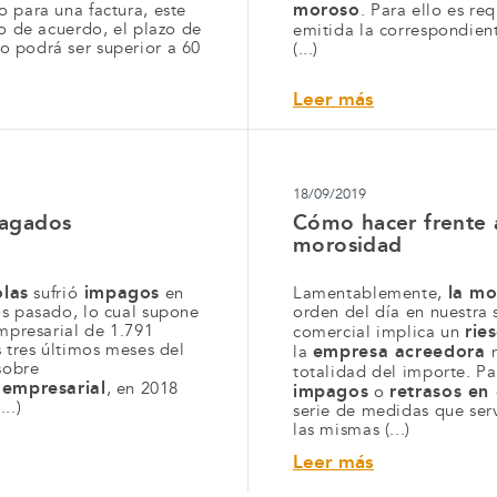
moroso
 para una factura, este
. Para ello es re
so de acuerdo, el plazo de
emitida la correspondient
 podrá ser superior a 60
(...)
Leer más
18/09/2019
pagados
Cómo hacer frente 
morosidad
las
impagos
la
mo
sufrió
en
Lamentablemente,
os pasado, lo cual supone
orden del día en nuestra
empresarial de 1.791
rie
comercial implica un
s tres últimos meses del
empresa acreedora
la
sobre
totalidad del importe. P
empresarial
, en 2018
impagos
retrasos en
o
..)
serie de medidas que serv
las mismas (...)
Leer más