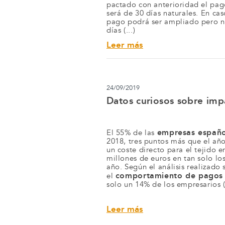
pactado con anterioridad el pago
será de 30 días naturales. En ca
pago podrá ser ampliado pero no
días (...)
Leer más
24/09/2019
Datos curiosos sobre im
empresas españo
El 55% de las
2018, tres puntos más que el añ
un coste directo para el tejido 
millones de euros en tan solo lo
año. Según el análisis realizado 
comportamiento de pagos 
el
solo un 14% de los empresarios (.
Leer más