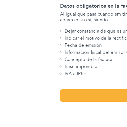
Datos obligatorios en la fac
Al igual que pasa cuando emitimo
aparecer si o si, siendo:
Dejar constancia de que es una
Indicar el motivo de la rectifi
Fecha de emisión
Información fiscal del emisor y
Concepto de la factura
Base imponible
IVA e IRPF
ACTUALMENTE EN:
ACTUALMENTE EN: