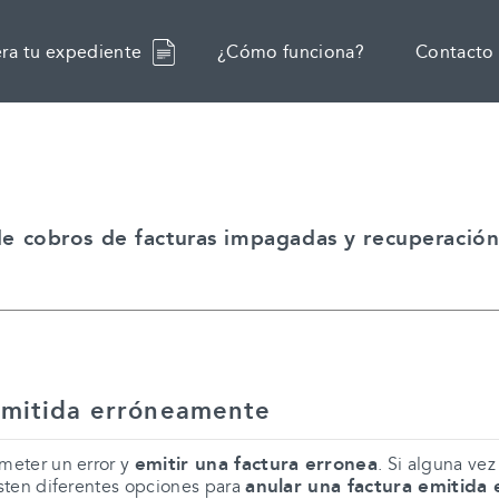
ra tu expediente
¿Cómo funciona?
Contacto
 de cobros de facturas impagadas y recuperació
emitida erróneamente
emitir una factura erronea
meter un error y
. Si alguna v
anular una factura emitida
sten diferentes opciones para