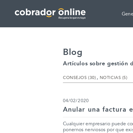
Saltar al contenido
Saltar al menú principal
Actualmente en:
Gene
Blog
Artículos sobre gestión
CATEGORÍAS
CONSEJOS (30)
NOTICIAS (5)
04/02/2020
Anular una factura 
Cualquier empresario puede co
ponernos nerviosos por que exi